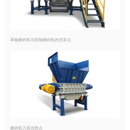
单轴撕碎机与双轴撕碎机的优异点
撕碎机刀具优胜点