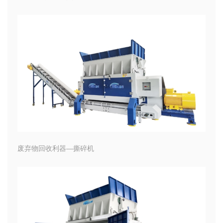
废弃物回收利器—撕碎机