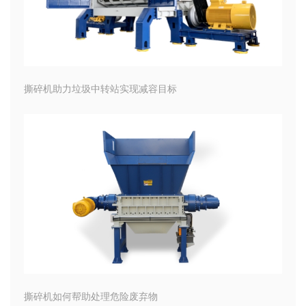
撕碎机助力垃圾中转站实现减容目标
撕碎机如何帮助处理危险废弃物